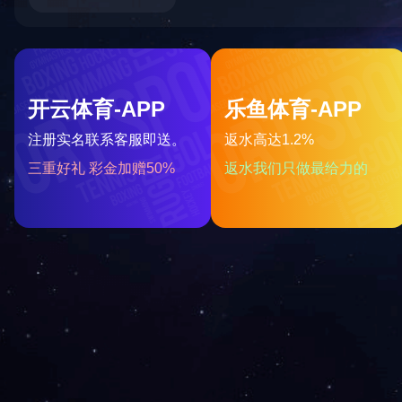
信息介
CPVC
leyu·乐鱼(中国)体育官方网站
：热忱
产品推荐
欢迎社会各界与我们联系，我们全天
恭候您的垂询！
24小时服务热线：
15639923999
公司地址：
新郑市辛店镇乐天大道东侧老沟路
西侧