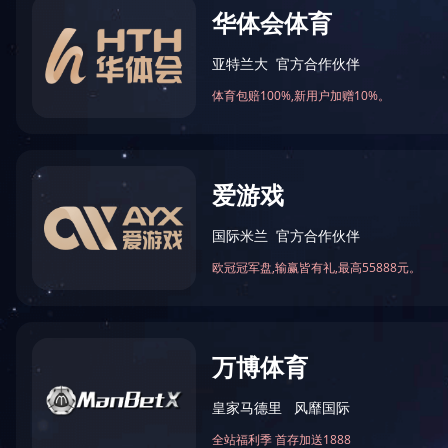
产品分类
更多>>
CPVC
leyu·乐鱼(中国)体育官方网站
联系我们
更多>>